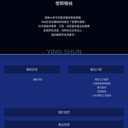
瑩瞬機械
憑藉30多年的銑床機床製造經驗，
VAN在铣床機械領域奠定了堅實的基礎；
向市場提供專業、可靠、高質量的產品和服務
是我們的承諾，同時也完全有信心，
滿足顧客所有的要求。
YING SHUN
最新訊息
產品介紹
最新消息
砲塔立式銑床
立橫兩用砲塔銑床
橫式銑床
床型銑床
CNC砲塔立式銑床
關於我們
產品型錄