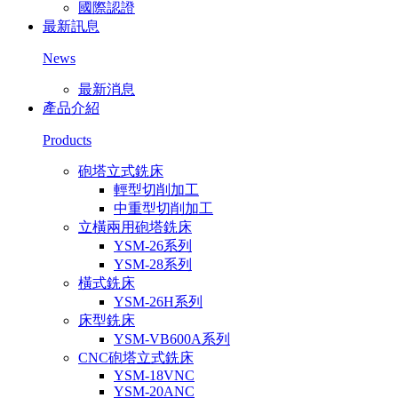
國際認證
最新訊息
News
最新消息
產品介紹
Products
砲塔立式銑床
輕型切削加工
中重型切削加工
立橫兩用砲塔銑床
YSM-26系列
YSM-28系列
橫式銑床
YSM-26H系列
床型銑床
YSM-VB600A系列
CNC砲塔立式銑床
YSM-18VNC
YSM-20ANC