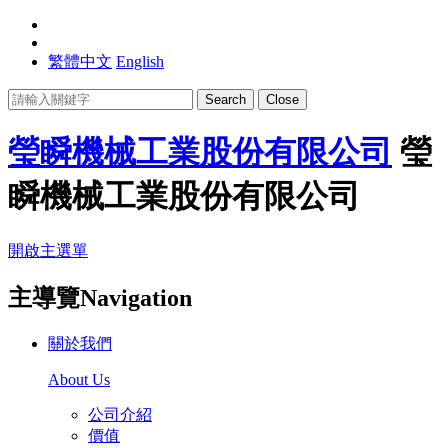
繁體中文
English
Search
Close
瑩瞬機械工業股份有限公司
瑩
瞬機械工業股份有限公司
開啟主選單
主導覽Navigation
關於我們
About Us
公司介紹
價值