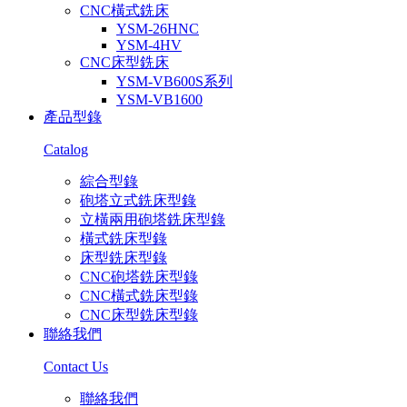
CNC橫式銑床
YSM-26HNC
YSM-4HV
CNC床型銑床
YSM-VB600S系列
YSM-VB1600
產品型錄
Catalog
綜合型錄
砲塔立式銑床型錄
立橫兩用砲塔銑床型錄
橫式銑床型錄
床型銑床型錄
CNC砲塔銑床型錄
CNC橫式銑床型錄
CNC床型銑床型錄
聯絡我們
Contact Us
聯絡我們