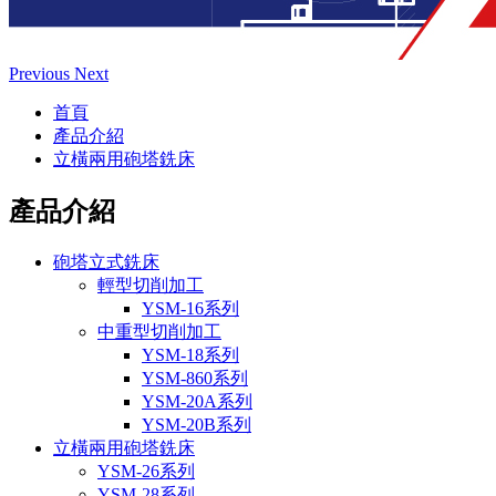
Previous
Next
首頁
產品介紹
立橫兩用砲塔銑床
產品介紹
砲塔立式銑床
輕型切削加工
YSM-16系列
中重型切削加工
YSM-18系列
YSM-860系列
YSM-20A系列
YSM-20B系列
立橫兩用砲塔銑床
YSM-26系列
YSM-28系列